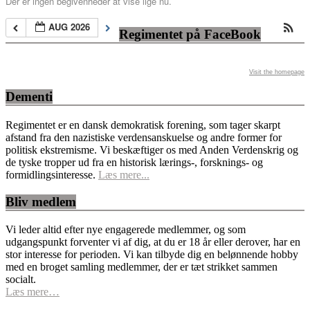
Der er ingen begivenheder at vise lige nu.
AUG 2026
Regimentet på FaceBook
Visit the homepage
Dementi
Regimentet er en dansk demokratisk forening, som tager skarpt
afstand fra den nazistiske verdensanskuelse og andre former for
politisk ekstremisme. Vi beskæftiger os med Anden Verdenskrig og
de tyske tropper ud fra en historisk lærings-, forsknings- og
formidlingsinteresse.
Læs mere...
Bliv medlem
Vi leder altid efter nye engagerede medlemmer, og som
udgangspunkt forventer vi af dig, at du er 18 år eller derover, har en
stor interesse for perioden. Vi kan tilbyde dig en belønnende hobby
med en broget samling medlemmer, der er tæt strikket sammen
socialt.
Læs mere…