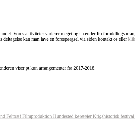
dlandet. Vores aktiviteter varierer meget og spænder fra formidlingsarra
s deltagelse kan man lave en forespørgsel via siden kontakt os eller
kli
enderen viser pt kun arrangementer fra 2017-2018.
and
Felttræf
Filmproduktion
Hundested
køretøjer
Krigshistorisk festiva