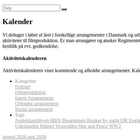
Kalender
Vi deltager i løbet af året i forskellige arrangementer i Danmark og u
aktiviteter til filmproduktion. Er man arrangører og ønsker Regimentet
henblik på evt. godkendelse.
Aktivitetskalenderen
Aktivitetskalenderen viser kommende og afholdte arrangementer. Kal
Kategorier
Felttræf
Filmproduktion
Intern Arrangement
Offentlig arrangement
Social arrangement
Tags
Andelslandsbyen
BBN
Besættelsen
Bunker by night
DR
Engl
Udenlandsk felttræf
Vestvolden
War and Peace
WW2
august 2026
aug 2026