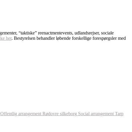
ngementer, “taktiske” reenactmentevents, udlandsrejser, sociale
kke her
. Bestyrelsen behandler løbende forskellige forespørgsler med
l
Offentlig arrangement
Rødovre
silkeborg
Social arrangement
Tarp