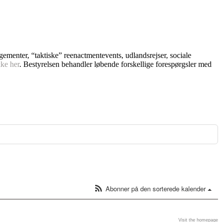
ngementer, “taktiske” reenactmentevents, udlandsrejser, sociale
kke her
. Bestyrelsen behandler løbende forskellige forespørgsler med
Abonner på den sorterede kalender
Visit the homepage