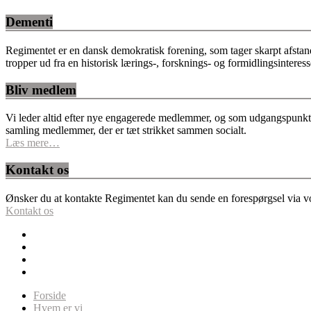
Dementi
Regimentet er en dansk demokratisk forening, som tager skarpt afstan
tropper ud fra en historisk lærings-, forsknings- og formidlingsinteres
Bliv medlem
Vi leder altid efter nye engagerede medlemmer, og som udgangspunkt fo
samling medlemmer, der er tæt strikket sammen socialt.
Læs mere…
Kontakt os
Ønsker du at kontakte Regimentet kan du sende en forespørgsel via vor
Kontakt os
Forside
Hvem er vi