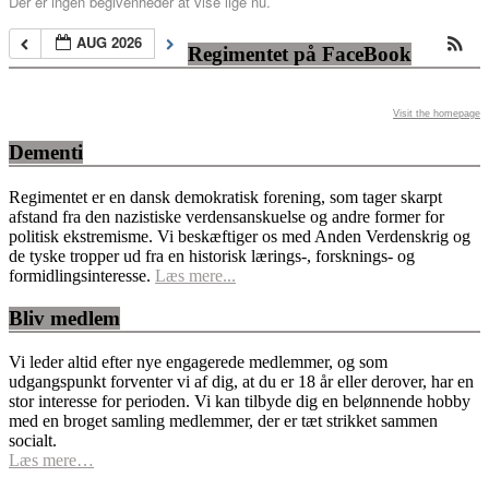
Der er ingen begivenheder at vise lige nu.
AUG 2026
Regimentet på FaceBook
Visit the homepage
Dementi
Regimentet er en dansk demokratisk forening, som tager skarpt
afstand fra den nazistiske verdensanskuelse og andre former for
politisk ekstremisme. Vi beskæftiger os med Anden Verdenskrig og
de tyske tropper ud fra en historisk lærings-, forsknings- og
formidlingsinteresse.
Læs mere...
Bliv medlem
Vi leder altid efter nye engagerede medlemmer, og som
udgangspunkt forventer vi af dig, at du er 18 år eller derover, har en
stor interesse for perioden. Vi kan tilbyde dig en belønnende hobby
med en broget samling medlemmer, der er tæt strikket sammen
socialt.
Læs mere…