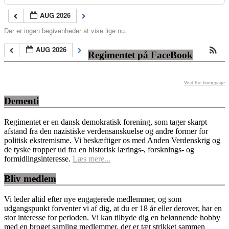
AUG 2026
Der er ingen begivenheder at vise lige nu.
AUG 2026
Regimentet på FaceBook
Visit the homepage
Dementi
Regimentet er en dansk demokratisk forening, som tager skarpt
afstand fra den nazistiske verdensanskuelse og andre former for
politisk ekstremisme. Vi beskæftiger os med Anden Verdenskrig og
de tyske tropper ud fra en historisk lærings-, forsknings- og
formidlingsinteresse.
Læs mere...
Bliv medlem
Vi leder altid efter nye engagerede medlemmer, og som
udgangspunkt forventer vi af dig, at du er 18 år eller derover, har en
stor interesse for perioden. Vi kan tilbyde dig en belønnende hobby
med en broget samling medlemmer, der er tæt strikket sammen