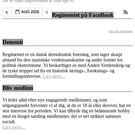
Der er ingen begivenheder at vise lige nu.
AUG 2026
Regimentet på FaceBook
Visit the homepage
Dementi
Regimentet er en dansk demokratisk forening, som tager skarpt
afstand fra den nazistiske verdensanskuelse og andre former for
politisk ekstremisme. Vi beskæftiger os med Anden Verdenskrig og
de tyske tropper ud fra en historisk lærings-, forsknings- og
formidlingsinteresse.
Læs mere...
Bliv medlem
Vi leder altid efter nye engagerede medlemmer, og som
udgangspunkt forventer vi af dig, at du er 18 år eller derover, har en
stor interesse for perioden. Vi kan tilbyde dig en belønnende hobby
med en broget samling medlemmer, der er tæt strikket sammen
socialt.
Læs mere…