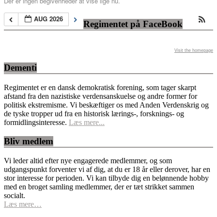
Der er ingen begivenheder at vise lige nu.
AUG 2026
Regimentet på FaceBook
Visit the homepage
Dementi
Regimentet er en dansk demokratisk forening, som tager skarpt
afstand fra den nazistiske verdensanskuelse og andre former for
politisk ekstremisme. Vi beskæftiger os med Anden Verdenskrig og
de tyske tropper ud fra en historisk lærings-, forsknings- og
formidlingsinteresse.
Læs mere...
Bliv medlem
Vi leder altid efter nye engagerede medlemmer, og som
udgangspunkt forventer vi af dig, at du er 18 år eller derover, har en
stor interesse for perioden. Vi kan tilbyde dig en belønnende hobby
med en broget samling medlemmer, der er tæt strikket sammen
socialt.
Læs mere…