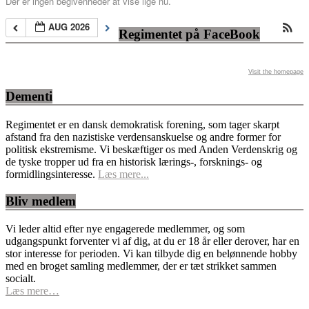
Der er ingen begivenheder at vise lige nu.
AUG 2026
Regimentet på FaceBook
Visit the homepage
Dementi
Regimentet er en dansk demokratisk forening, som tager skarpt
afstand fra den nazistiske verdensanskuelse og andre former for
politisk ekstremisme. Vi beskæftiger os med Anden Verdenskrig og
de tyske tropper ud fra en historisk lærings-, forsknings- og
formidlingsinteresse.
Læs mere...
Bliv medlem
Vi leder altid efter nye engagerede medlemmer, og som
udgangspunkt forventer vi af dig, at du er 18 år eller derover, har en
stor interesse for perioden. Vi kan tilbyde dig en belønnende hobby
med en broget samling medlemmer, der er tæt strikket sammen
socialt.
Læs mere…