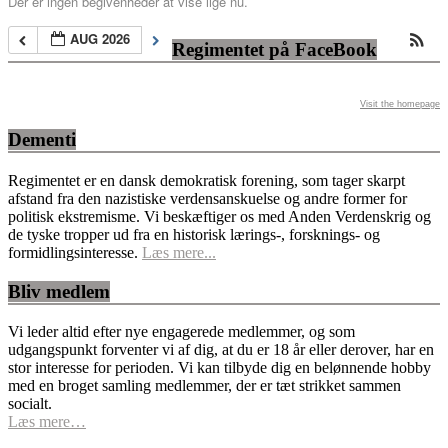
Der er ingen begivenheder at vise lige nu.
AUG 2026
Regimentet på FaceBook
Visit the homepage
Dementi
Regimentet er en dansk demokratisk forening, som tager skarpt
afstand fra den nazistiske verdensanskuelse og andre former for
politisk ekstremisme. Vi beskæftiger os med Anden Verdenskrig og
de tyske tropper ud fra en historisk lærings-, forsknings- og
formidlingsinteresse.
Læs mere...
Bliv medlem
Vi leder altid efter nye engagerede medlemmer, og som
udgangspunkt forventer vi af dig, at du er 18 år eller derover, har en
stor interesse for perioden. Vi kan tilbyde dig en belønnende hobby
med en broget samling medlemmer, der er tæt strikket sammen
socialt.
Læs mere…