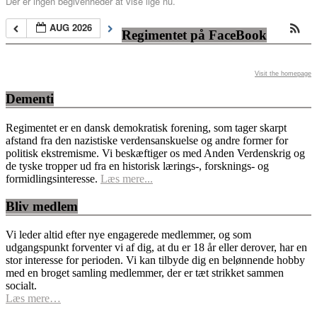
Der er ingen begivenheder at vise lige nu.
AUG 2026
Regimentet på FaceBook
Visit the homepage
Dementi
Regimentet er en dansk demokratisk forening, som tager skarpt
afstand fra den nazistiske verdensanskuelse og andre former for
politisk ekstremisme. Vi beskæftiger os med Anden Verdenskrig og
de tyske tropper ud fra en historisk lærings-, forsknings- og
formidlingsinteresse.
Læs mere...
Bliv medlem
Vi leder altid efter nye engagerede medlemmer, og som
udgangspunkt forventer vi af dig, at du er 18 år eller derover, har en
stor interesse for perioden. Vi kan tilbyde dig en belønnende hobby
med en broget samling medlemmer, der er tæt strikket sammen
socialt.
Læs mere…