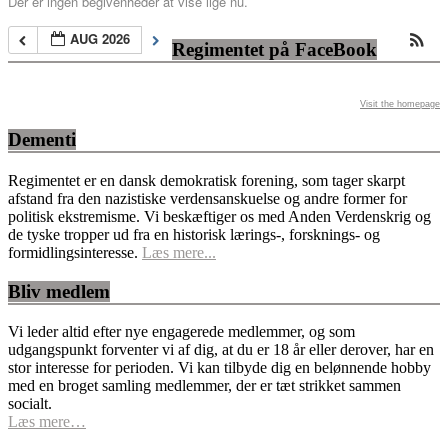
Der er ingen begivenheder at vise lige nu.
AUG 2026
Regimentet på FaceBook
Visit the homepage
Dementi
Regimentet er en dansk demokratisk forening, som tager skarpt
afstand fra den nazistiske verdensanskuelse og andre former for
politisk ekstremisme. Vi beskæftiger os med Anden Verdenskrig og
de tyske tropper ud fra en historisk lærings-, forsknings- og
formidlingsinteresse.
Læs mere...
Bliv medlem
Vi leder altid efter nye engagerede medlemmer, og som
udgangspunkt forventer vi af dig, at du er 18 år eller derover, har en
stor interesse for perioden. Vi kan tilbyde dig en belønnende hobby
med en broget samling medlemmer, der er tæt strikket sammen
socialt.
Læs mere…