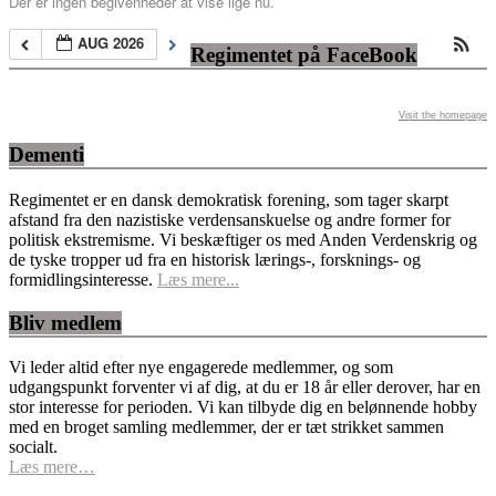
Der er ingen begivenheder at vise lige nu.
AUG 2026
Regimentet på FaceBook
Visit the homepage
Dementi
Regimentet er en dansk demokratisk forening, som tager skarpt
afstand fra den nazistiske verdensanskuelse og andre former for
politisk ekstremisme. Vi beskæftiger os med Anden Verdenskrig og
de tyske tropper ud fra en historisk lærings-, forsknings- og
formidlingsinteresse.
Læs mere...
Bliv medlem
Vi leder altid efter nye engagerede medlemmer, og som
udgangspunkt forventer vi af dig, at du er 18 år eller derover, har en
stor interesse for perioden. Vi kan tilbyde dig en belønnende hobby
med en broget samling medlemmer, der er tæt strikket sammen
socialt.
Læs mere…