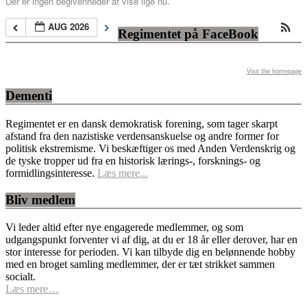
Der er ingen begivenheder at vise lige nu.
AUG 2026
Regimentet på FaceBook
Visit the homepage
Dementi
Regimentet er en dansk demokratisk forening, som tager skarpt
afstand fra den nazistiske verdensanskuelse og andre former for
politisk ekstremisme. Vi beskæftiger os med Anden Verdenskrig og
de tyske tropper ud fra en historisk lærings-, forsknings- og
formidlingsinteresse.
Læs mere...
Bliv medlem
Vi leder altid efter nye engagerede medlemmer, og som
udgangspunkt forventer vi af dig, at du er 18 år eller derover, har en
stor interesse for perioden. Vi kan tilbyde dig en belønnende hobby
med en broget samling medlemmer, der er tæt strikket sammen
socialt.
Læs mere…