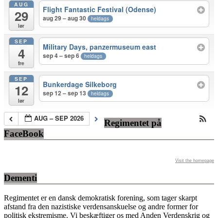
AUG
Flight Fantastic Festival (Odense)
29
aug 29 – aug 30
heldags
lør
SEP
Military Days, panzermuseum east
4
sep 4 – sep 6
heldags
fre
SEP
Bunkerdage Silkeborg
12
sep 12 – sep 13
heldags
lør
AUG – SEP 2026
Regimentet på
FaceBook
Visit the homepage
Dementi
Regimentet er en dansk demokratisk forening, som tager skarpt
afstand fra den nazistiske verdensanskuelse og andre former for
politisk ekstremisme. Vi beskæftiger os med Anden Verdenskrig og