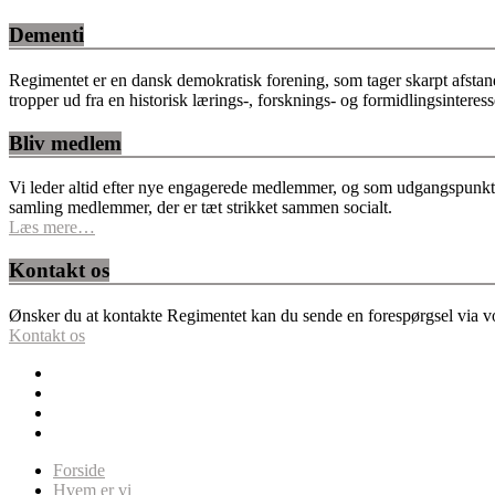
Dementi
Regimentet er en dansk demokratisk forening, som tager skarpt afstan
tropper ud fra en historisk lærings-, forsknings- og formidlingsinteres
Bliv medlem
Vi leder altid efter nye engagerede medlemmer, og som udgangspunkt fo
samling medlemmer, der er tæt strikket sammen socialt.
Læs mere…
Kontakt os
Ønsker du at kontakte Regimentet kan du sende en forespørgsel via vor
Kontakt os
Forside
Hvem er vi