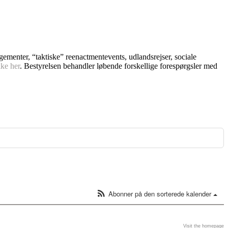
ngementer, “taktiske” reenactmentevents, udlandsrejser, sociale
kke her
. Bestyrelsen behandler løbende forskellige forespørgsler med
Abonner på den sorterede kalender
Visit the homepage