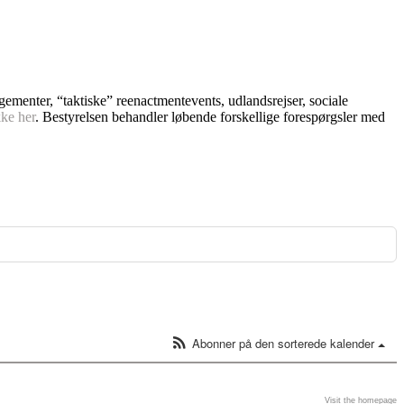
ngementer, “taktiske” reenactmentevents, udlandsrejser, sociale
kke her
. Bestyrelsen behandler løbende forskellige forespørgsler med
Abonner på den sorterede kalender
Visit the homepage