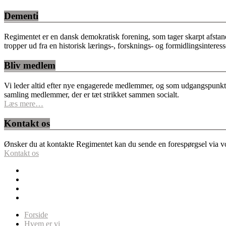
Dementi
Regimentet er en dansk demokratisk forening, som tager skarpt afstan
tropper ud fra en historisk lærings-, forsknings- og formidlingsinteres
Bliv medlem
Vi leder altid efter nye engagerede medlemmer, og som udgangspunkt fo
samling medlemmer, der er tæt strikket sammen socialt.
Læs mere…
Kontakt os
Ønsker du at kontakte Regimentet kan du sende en forespørgsel via vor
Kontakt os
Forside
Hvem er vi