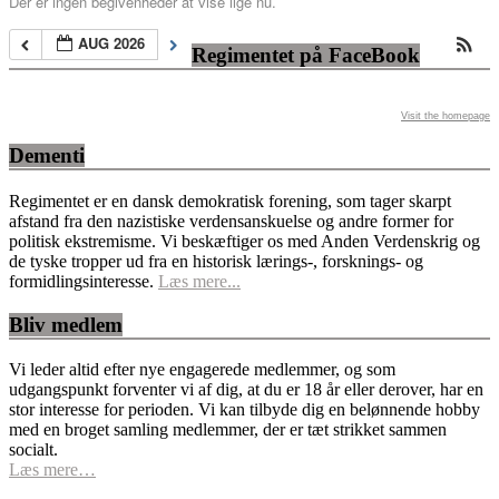
Der er ingen begivenheder at vise lige nu.
AUG 2026
Regimentet på FaceBook
Visit the homepage
Dementi
Regimentet er en dansk demokratisk forening, som tager skarpt
afstand fra den nazistiske verdensanskuelse og andre former for
politisk ekstremisme. Vi beskæftiger os med Anden Verdenskrig og
de tyske tropper ud fra en historisk lærings-, forsknings- og
formidlingsinteresse.
Læs mere...
Bliv medlem
Vi leder altid efter nye engagerede medlemmer, og som
udgangspunkt forventer vi af dig, at du er 18 år eller derover, har en
stor interesse for perioden. Vi kan tilbyde dig en belønnende hobby
med en broget samling medlemmer, der er tæt strikket sammen
socialt.
Læs mere…