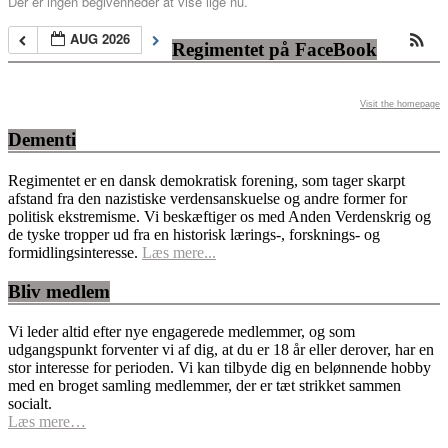
Der er ingen begivenheder at vise lige nu.
AUG 2026
Regimentet på FaceBook
Visit the homepage
Dementi
Regimentet er en dansk demokratisk forening, som tager skarpt
afstand fra den nazistiske verdensanskuelse og andre former for
politisk ekstremisme. Vi beskæftiger os med Anden Verdenskrig og
de tyske tropper ud fra en historisk lærings-, forsknings- og
formidlingsinteresse.
Læs mere...
Bliv medlem
Vi leder altid efter nye engagerede medlemmer, og som
udgangspunkt forventer vi af dig, at du er 18 år eller derover, har en
stor interesse for perioden. Vi kan tilbyde dig en belønnende hobby
med en broget samling medlemmer, der er tæt strikket sammen
socialt.
Læs mere…