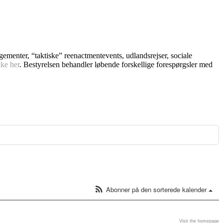
ngementer, “taktiske” reenactmentevents, udlandsrejser, sociale
kke her
. Bestyrelsen behandler løbende forskellige forespørgsler med
Abonner på den sorterede kalender
Visit the homepage