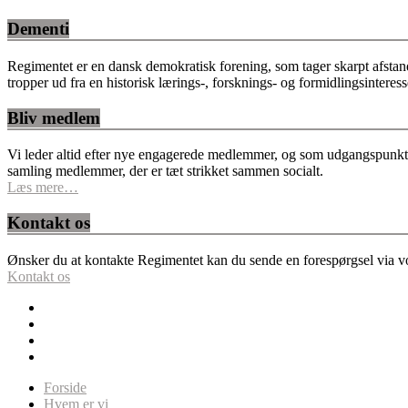
Dementi
Regimentet er en dansk demokratisk forening, som tager skarpt afstan
tropper ud fra en historisk lærings-, forsknings- og formidlingsinteres
Bliv medlem
Vi leder altid efter nye engagerede medlemmer, og som udgangspunkt fo
samling medlemmer, der er tæt strikket sammen socialt.
Læs mere…
Kontakt os
Ønsker du at kontakte Regimentet kan du sende en forespørgsel via vor
Kontakt os
Forside
Hvem er vi