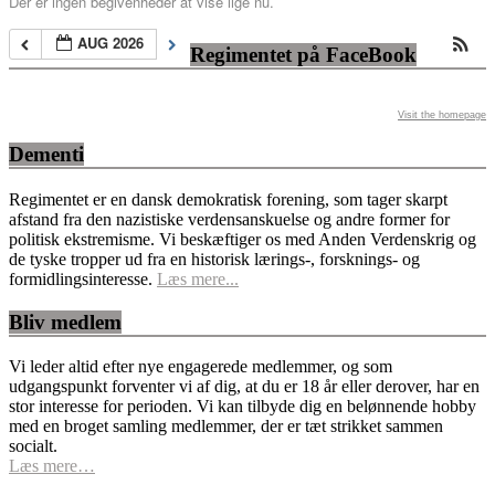
Der er ingen begivenheder at vise lige nu.
AUG 2026
Regimentet på FaceBook
Visit the homepage
Dementi
Regimentet er en dansk demokratisk forening, som tager skarpt
afstand fra den nazistiske verdensanskuelse og andre former for
politisk ekstremisme. Vi beskæftiger os med Anden Verdenskrig og
de tyske tropper ud fra en historisk lærings-, forsknings- og
formidlingsinteresse.
Læs mere...
Bliv medlem
Vi leder altid efter nye engagerede medlemmer, og som
udgangspunkt forventer vi af dig, at du er 18 år eller derover, har en
stor interesse for perioden. Vi kan tilbyde dig en belønnende hobby
med en broget samling medlemmer, der er tæt strikket sammen
socialt.
Læs mere…