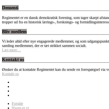
Dementi
Regimentet er en dansk demokratisk forening, som tager skarpt afstan
tropper ud fra en historisk lærings-, forsknings- og formidlingsinteres
Bliv medlem
Vi leder altid efter nye engagerede medlemmer, og som udgangspunkt fo
samling medlemmer, der er tæt strikket sammen socialt.
Læs mere…
Kontakt os
Ønsker du at kontakte Regimentet kan du sende en forespørgsel via vor
Kontakt os
Forside
Hvem er vi