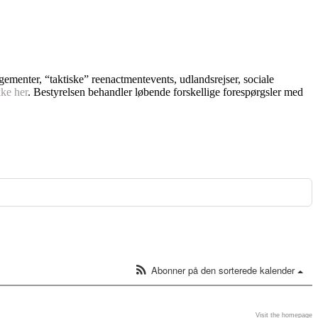
ngementer, “taktiske” reenactmentevents, udlandsrejser, sociale
kke her
. Bestyrelsen behandler løbende forskellige forespørgsler med
Abonner på den sorterede kalender
Visit the homepage