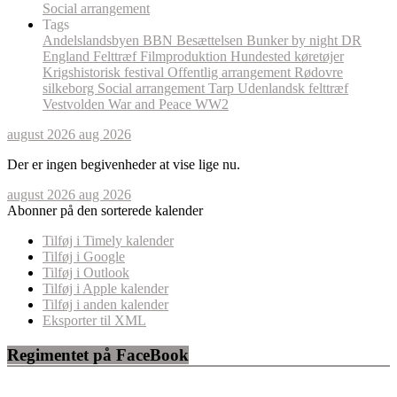
Social arrangement
Tags
Andelslandsbyen
BBN
Besættelsen
Bunker by night
DR
England
Felttræf
Filmproduktion
Hundested
køretøjer
Krigshistorisk festival
Offentlig arrangement
Rødovre
silkeborg
Social arrangement
Tarp
Udenlandsk felttræf
Vestvolden
War and Peace
WW2
august 2026
aug 2026
Der er ingen begivenheder at vise lige nu.
august 2026
aug 2026
Abonner på den sorterede kalender
Tilføj i Timely kalender
Tilføj i Google
Tilføj i Outlook
Tilføj i Apple kalender
Tilføj i anden kalender
Eksporter til XML
Regimentet på FaceBook