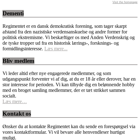
Visit the homepage
Dementi
Regimentet er en dansk demokratisk forening, som tager skarpt
afstand fra den nazistiske verdensanskuelse og andre former for
politisk ekstremisme. Vi beskæftiger os med Anden Verdenskrig og
de tyske tropper ud fra en historisk lærings-, forsknings- og
formidlingsinteresse.
Læs mere...
Bliv medlem
Vi leder altid efter nye engagerede medlemmer, og som
udgangspunkt forventer vi af dig, at du er 18 år eller derover, har en
stor interesse for perioden. Vi kan tilbyde dig en belønnende hobby
med en broget samling medlemmer, der er tæt strikket sammen
socialt.
Læs mere…
Kontakt os
Ønsker du at kontakte Regimentet kan du sende en forespørgsel via
vores kontaktformular. Vi vil bevare alle henvendleser hurtigst
muligt.