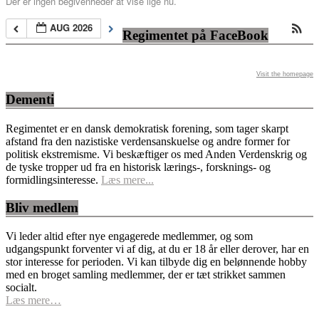
Der er ingen begivenheder at vise lige nu.
AUG 2026
Regimentet på FaceBook
Visit the homepage
Dementi
Regimentet er en dansk demokratisk forening, som tager skarpt
afstand fra den nazistiske verdensanskuelse og andre former for
politisk ekstremisme. Vi beskæftiger os med Anden Verdenskrig og
de tyske tropper ud fra en historisk lærings-, forsknings- og
formidlingsinteresse.
Læs mere...
Bliv medlem
Vi leder altid efter nye engagerede medlemmer, og som
udgangspunkt forventer vi af dig, at du er 18 år eller derover, har en
stor interesse for perioden. Vi kan tilbyde dig en belønnende hobby
med en broget samling medlemmer, der er tæt strikket sammen
socialt.
Læs mere…