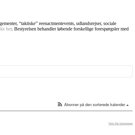
ngementer, “taktiske” reenactmentevents, udlandsrejser, sociale
kke her
. Bestyrelsen behandler løbende forskellige forespørgsler med
Abonner på den sorterede kalender
Visit the homepage