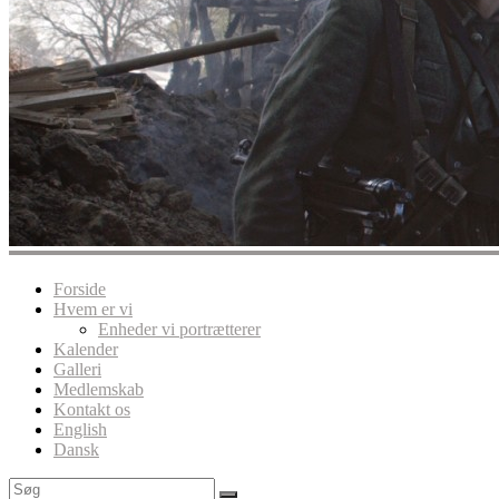
Forside
Hvem er vi
Enheder vi portrætterer
Kalender
Galleri
Medlemskab
Kontakt os
English
Dansk