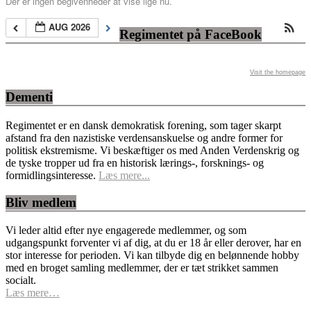
Der er ingen begivenheder at vise lige nu.
AUG 2026
Regimentet på FaceBook
Visit the homepage
Dementi
Regimentet er en dansk demokratisk forening, som tager skarpt
afstand fra den nazistiske verdensanskuelse og andre former for
politisk ekstremisme. Vi beskæftiger os med Anden Verdenskrig og
de tyske tropper ud fra en historisk lærings-, forsknings- og
formidlingsinteresse.
Læs mere...
Bliv medlem
Vi leder altid efter nye engagerede medlemmer, og som
udgangspunkt forventer vi af dig, at du er 18 år eller derover, har en
stor interesse for perioden. Vi kan tilbyde dig en belønnende hobby
med en broget samling medlemmer, der er tæt strikket sammen
socialt.
Læs mere…