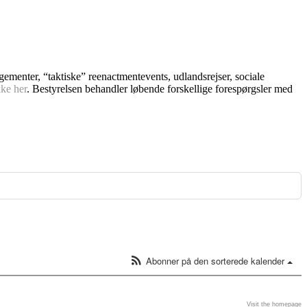
ngementer, “taktiske” reenactmentevents, udlandsrejser, sociale
kke her
. Bestyrelsen behandler løbende forskellige forespørgsler med
Abonner på den sorterede kalender
Visit the homepage