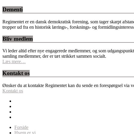
Dementi
Regimentet er en dansk demokratisk forening, som tager skarpt afstan
tropper ud fra en historisk lærings-, forsknings- og formidlingsinteres
Bliv medlem
Vi leder altid efter nye engagerede medlemmer, og som udgangspunkt fo
samling medlemmer, der er tæt strikket sammen socialt.
Læs mere…
Kontakt os
Ønsker du at kontakte Regimentet kan du sende en forespørgsel via vor
Kontakt os
Forside
Hvem er vi