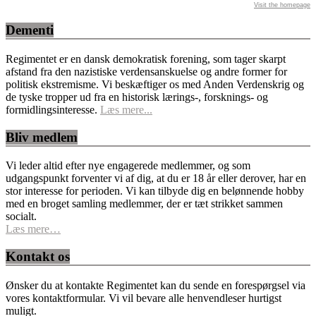
Visit the homepage
Dementi
Regimentet er en dansk demokratisk forening, som tager skarpt
afstand fra den nazistiske verdensanskuelse og andre former for
politisk ekstremisme. Vi beskæftiger os med Anden Verdenskrig og
de tyske tropper ud fra en historisk lærings-, forsknings- og
formidlingsinteresse.
Læs mere...
Bliv medlem
Vi leder altid efter nye engagerede medlemmer, og som
udgangspunkt forventer vi af dig, at du er 18 år eller derover, har en
stor interesse for perioden. Vi kan tilbyde dig en belønnende hobby
med en broget samling medlemmer, der er tæt strikket sammen
socialt.
Læs mere…
Kontakt os
Ønsker du at kontakte Regimentet kan du sende en forespørgsel via
vores kontaktformular. Vi vil bevare alle henvendleser hurtigst
muligt.