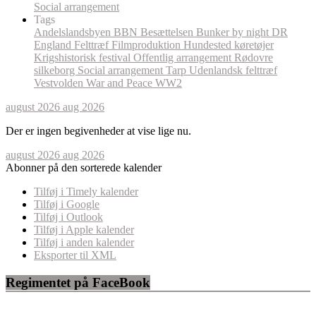
Social arrangement
Tags
Andelslandsbyen
BBN
Besættelsen
Bunker by night
DR
England
Felttræf
Filmproduktion
Hundested
køretøjer
Krigshistorisk festival
Offentlig arrangement
Rødovre
silkeborg
Social arrangement
Tarp
Udenlandsk felttræf
Vestvolden
War and Peace
WW2
august 2026
aug 2026
Der er ingen begivenheder at vise lige nu.
august 2026
aug 2026
Abonner på den sorterede kalender
Tilføj i Timely kalender
Tilføj i Google
Tilføj i Outlook
Tilføj i Apple kalender
Tilføj i anden kalender
Eksporter til XML
Regimentet på FaceBook