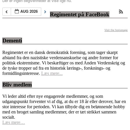
Der er ingen begivenheder at vise lige nu.
AUG 2026
Regimentet på FaceBook
Visit the homepage
Dementi
Regimentet er en dansk demokratisk forening, som tager skarpt
afstand fra den nazistiske verdensanskuelse og andre former for
politisk ekstremisme. Vi beskæftiger os med Anden Verdenskrig og
de tyske tropper ud fra en historisk lærings-, forsknings- og
formidlingsinteresse.
Læs mere...
Bliv medlem
Vi leder altid efter nye engagerede medlemmer, og som
udgangspunkt forventer vi af dig, at du er 18 år eller derover, har en
stor interesse for perioden. Vi kan tilbyde dig en belønnende hobby
med en broget samling medlemmer, der er tæt strikket sammen
socialt.
Læs mere…