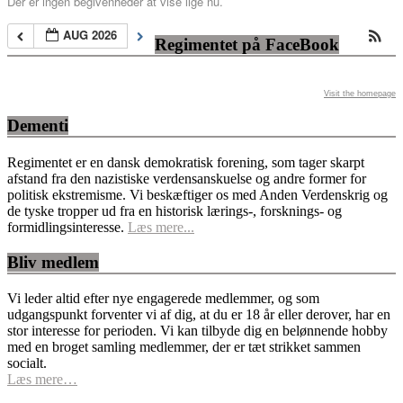
Der er ingen begivenheder at vise lige nu.
AUG 2026
Regimentet på FaceBook
Visit the homepage
Dementi
Regimentet er en dansk demokratisk forening, som tager skarpt
afstand fra den nazistiske verdensanskuelse og andre former for
politisk ekstremisme. Vi beskæftiger os med Anden Verdenskrig og
de tyske tropper ud fra en historisk lærings-, forsknings- og
formidlingsinteresse.
Læs mere...
Bliv medlem
Vi leder altid efter nye engagerede medlemmer, og som
udgangspunkt forventer vi af dig, at du er 18 år eller derover, har en
stor interesse for perioden. Vi kan tilbyde dig en belønnende hobby
med en broget samling medlemmer, der er tæt strikket sammen
socialt.
Læs mere…