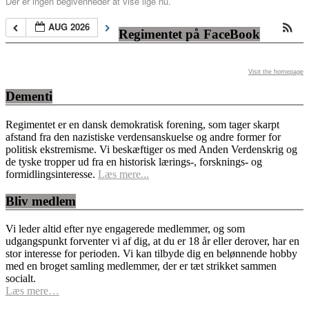
Der er ingen begivenheder at vise lige nu.
AUG 2026
Regimentet på FaceBook
Visit the homepage
Dementi
Regimentet er en dansk demokratisk forening, som tager skarpt
afstand fra den nazistiske verdensanskuelse og andre former for
politisk ekstremisme. Vi beskæftiger os med Anden Verdenskrig og
de tyske tropper ud fra en historisk lærings-, forsknings- og
formidlingsinteresse.
Læs mere...
Bliv medlem
Vi leder altid efter nye engagerede medlemmer, og som
udgangspunkt forventer vi af dig, at du er 18 år eller derover, har en
stor interesse for perioden. Vi kan tilbyde dig en belønnende hobby
med en broget samling medlemmer, der er tæt strikket sammen
socialt.
Læs mere…