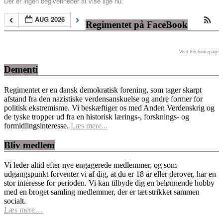
Der er ingen begivenheder at vise lige nu.
AUG 2026
Regimentet på FaceBook
Visit the homepage
Dementi
Regimentet er en dansk demokratisk forening, som tager skarpt
afstand fra den nazistiske verdensanskuelse og andre former for
politisk ekstremisme. Vi beskæftiger os med Anden Verdenskrig og
de tyske tropper ud fra en historisk lærings-, forsknings- og
formidlingsinteresse.
Læs mere...
Bliv medlem
Vi leder altid efter nye engagerede medlemmer, og som
udgangspunkt forventer vi af dig, at du er 18 år eller derover, har en
stor interesse for perioden. Vi kan tilbyde dig en belønnende hobby
med en broget samling medlemmer, der er tæt strikket sammen
socialt.
Læs mere…