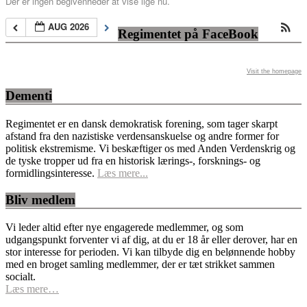
Der er ingen begivenheder at vise lige nu.
AUG 2026
Regimentet på FaceBook
Visit the homepage
Dementi
Regimentet er en dansk demokratisk forening, som tager skarpt
afstand fra den nazistiske verdensanskuelse og andre former for
politisk ekstremisme. Vi beskæftiger os med Anden Verdenskrig og
de tyske tropper ud fra en historisk lærings-, forsknings- og
formidlingsinteresse.
Læs mere...
Bliv medlem
Vi leder altid efter nye engagerede medlemmer, og som
udgangspunkt forventer vi af dig, at du er 18 år eller derover, har en
stor interesse for perioden. Vi kan tilbyde dig en belønnende hobby
med en broget samling medlemmer, der er tæt strikket sammen
socialt.
Læs mere…