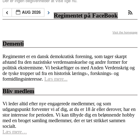
Der er ingen begivenheder at vise lige nu.
AUG 2026
Regimentet på FaceBook
Visit the homepage
Dementi
Regimentet er en dansk demokratisk forening, som tager skarpt
afstand fra den nazistiske verdensanskuelse og andre former for
politisk ekstremisme. Vi beskæftiger os med Anden Verdenskrig og
de tyske tropper ud fra en historisk lærings-, forsknings- og
formidlingsinteresse.
Læs mere...
Bliv medlem
Vi leder altid efter nye engagerede medlemmer, og som
udgangspunkt forventer vi af dig, at du er 18 år eller derover, har en
stor interesse for perioden. Vi kan tilbyde dig en belønnende hobby
med en broget samling medlemmer, der er tæt strikket sammen
socialt.
Læs mere…