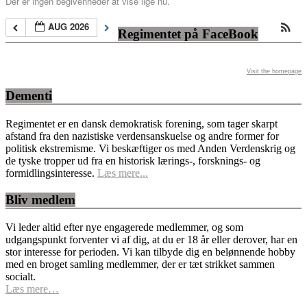
Der er ingen begivenheder at vise lige nu.
AUG 2026
Regimentet på FaceBook
Visit the homepage
Dementi
Regimentet er en dansk demokratisk forening, som tager skarpt
afstand fra den nazistiske verdensanskuelse og andre former for
politisk ekstremisme. Vi beskæftiger os med Anden Verdenskrig og
de tyske tropper ud fra en historisk lærings-, forsknings- og
formidlingsinteresse.
Læs mere...
Bliv medlem
Vi leder altid efter nye engagerede medlemmer, og som
udgangspunkt forventer vi af dig, at du er 18 år eller derover, har en
stor interesse for perioden. Vi kan tilbyde dig en belønnende hobby
med en broget samling medlemmer, der er tæt strikket sammen
socialt.
Læs mere…