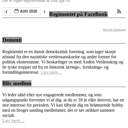
Der er ingen begivenheder at vise lige nu.
AUG 2026
Regimentet på FaceBook
Visit the homepage
Dementi
Regimentet er en dansk demokratisk forening, som tager skarpt
afstand fra den nazistiske verdensanskuelse og andre former for
politisk ekstremisme. Vi beskæftiger os med Anden Verdenskrig og
de tyske tropper ud fra en historisk lærings-, forsknings- og
formidlingsinteresse.
Læs mere...
Bliv medlem
Vi leder altid efter nye engagerede medlemmer, og som
udgangspunkt forventer vi af dig, at du er 18 år eller derover, har en
stor interesse for perioden. Vi kan tilbyde dig en belønnende hobby
med en broget samling medlemmer, der er tæt strikket sammen
socialt.
Læs mere…