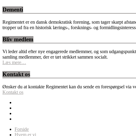
Dementi
Regimentet er en dansk demokratisk forening, som tager skarpt afstan
tropper ud fra en historisk lærings-, forsknings- og formidlingsinteres
Bliv medlem
Vi leder altid efter nye engagerede medlemmer, og som udgangspunkt fo
samling medlemmer, der er tæt strikket sammen socialt.
Læs mere…
Kontakt os
Ønsker du at kontakte Regimentet kan du sende en forespørgsel via vor
Kontakt os
Forside
Hvem er vi