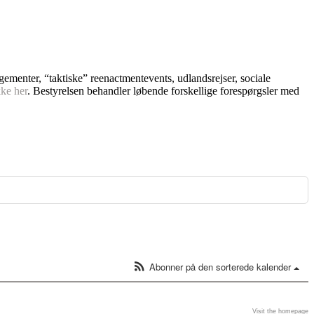
ngementer, “taktiske” reenactmentevents, udlandsrejser, sociale
kke her
. Bestyrelsen behandler løbende forskellige forespørgsler med
Abonner på den sorterede kalender
Visit the homepage