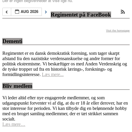
Der er ingen begivenheder at vise lige nu.
AUG 2026
Regimentet på FaceBook
Visit the homepage
Dementi
Regimentet er en dansk demokratisk forening, som tager skarpt
afstand fra den nazistiske verdensanskuelse og andre former for
politisk ekstremisme. Vi beskæftiger os med Anden Verdenskrig og
de tyske tropper ud fra en historisk lærings-, forsknings- og
formidlingsinteresse.
Læs mere...
Bliv medlem
Vi leder altid efter nye engagerede medlemmer, og som
udgangspunkt forventer vi af dig, at du er 18 år eller derover, har en
stor interesse for perioden. Vi kan tilbyde dig en belønnende hobby
med en broget samling medlemmer, der er tæt strikket sammen
socialt.
Læs mere…