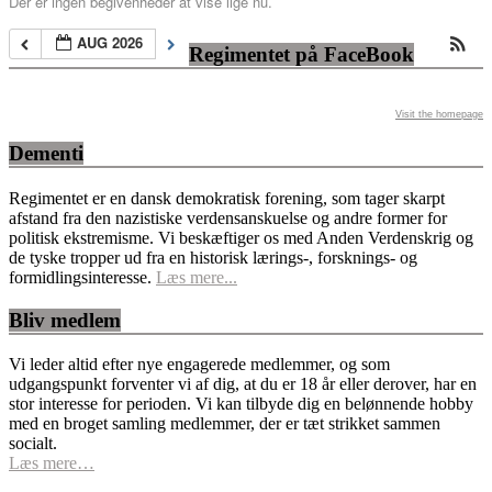
Der er ingen begivenheder at vise lige nu.
AUG 2026
Regimentet på FaceBook
Visit the homepage
Dementi
Regimentet er en dansk demokratisk forening, som tager skarpt
afstand fra den nazistiske verdensanskuelse og andre former for
politisk ekstremisme. Vi beskæftiger os med Anden Verdenskrig og
de tyske tropper ud fra en historisk lærings-, forsknings- og
formidlingsinteresse.
Læs mere...
Bliv medlem
Vi leder altid efter nye engagerede medlemmer, og som
udgangspunkt forventer vi af dig, at du er 18 år eller derover, har en
stor interesse for perioden. Vi kan tilbyde dig en belønnende hobby
med en broget samling medlemmer, der er tæt strikket sammen
socialt.
Læs mere…