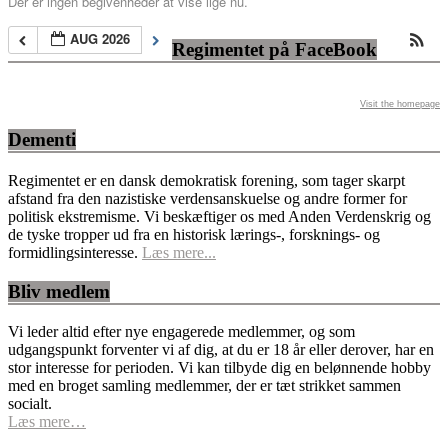
Der er ingen begivenheder at vise lige nu.
AUG 2026
Regimentet på FaceBook
Visit the homepage
Dementi
Regimentet er en dansk demokratisk forening, som tager skarpt
afstand fra den nazistiske verdensanskuelse og andre former for
politisk ekstremisme. Vi beskæftiger os med Anden Verdenskrig og
de tyske tropper ud fra en historisk lærings-, forsknings- og
formidlingsinteresse.
Læs mere...
Bliv medlem
Vi leder altid efter nye engagerede medlemmer, og som
udgangspunkt forventer vi af dig, at du er 18 år eller derover, har en
stor interesse for perioden. Vi kan tilbyde dig en belønnende hobby
med en broget samling medlemmer, der er tæt strikket sammen
socialt.
Læs mere…