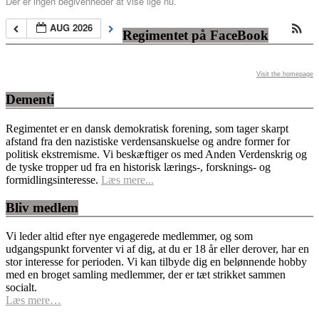
Der er ingen begivenheder at vise lige nu.
AUG 2026
Regimentet på FaceBook
Visit the homepage
Dementi
Regimentet er en dansk demokratisk forening, som tager skarpt
afstand fra den nazistiske verdensanskuelse og andre former for
politisk ekstremisme. Vi beskæftiger os med Anden Verdenskrig og
de tyske tropper ud fra en historisk lærings-, forsknings- og
formidlingsinteresse.
Læs mere...
Bliv medlem
Vi leder altid efter nye engagerede medlemmer, og som
udgangspunkt forventer vi af dig, at du er 18 år eller derover, har en
stor interesse for perioden. Vi kan tilbyde dig en belønnende hobby
med en broget samling medlemmer, der er tæt strikket sammen
socialt.
Læs mere…