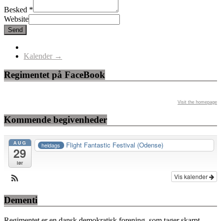
Besked
*
Website
Send
Kalender
→
Regimentet på FaceBook
Visit the homepage
Kommende begivenheder
AUG
Flight Fantastic Festival (Odense)
heldags
29
lør
Vis kalender
Dementi
Regimentet er en dansk demokratisk forening, som tager skarpt