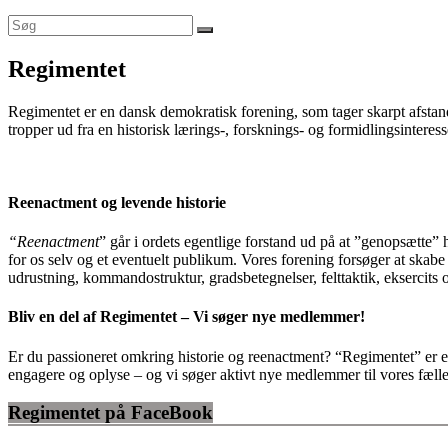
Regimentet
Regimentet er en dansk demokratisk forening, som tager skarpt afstan
tropper ud fra en historisk lærings-, forsknings- og formidlingsinteress
Reenactment og levende historie
“Reenactment
” går i ordets egentlige forstand ud på at ”genopsætte”
for os selv og et eventuelt publikum. Vores forening forsøger at skabe e
udrustning, kommandostruktur, gradsbetegnelser, felttaktik, eksercits 
Bliv en del af Regimentet – Vi søger nye medlemmer!
Er du passioneret omkring historie og reenactment? “Regimentet” er e
engagere og oplyse – og vi søger aktivt nye medlemmer til vores fæl
Regimentet på FaceBook