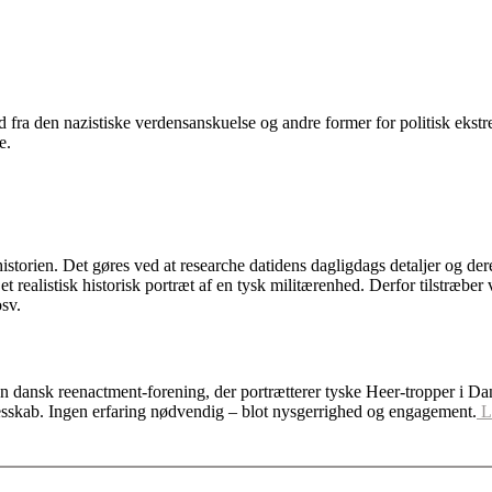
d fra den nazistiske verdensanskuelse og andre former for politisk ek
e.
 historien. Det gøres ved at researche datidens dagligdags detaljer og d
t realistisk historisk portræt af en tysk militærenhed. Derfor tilstræber 
osv.
n dansk reenactment-forening, der portrætterer tyske Heer-tropper i Da
lesskab. Ingen erfaring nødvendig – blot nysgerrighed og engagement.
Læ