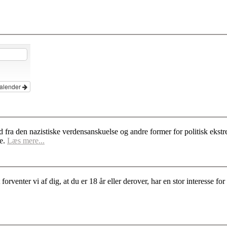
kalender
d fra den nazistiske verdensanskuelse og andre former for politisk ek
se.
Læs mere...
rventer vi af dig, at du er 18 år eller derover, har en stor interesse 