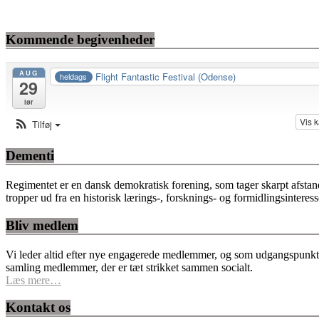
Kommende begivenheder
AUG
Flight Fantastic Festival (Odense)
heldags
29
lør
Vis 
Tilføj
Dementi
Regimentet er en dansk demokratisk forening, som tager skarpt afstan
tropper ud fra en historisk lærings-, forsknings- og formidlingsinteres
Bliv medlem
Vi leder altid efter nye engagerede medlemmer, og som udgangspunkt fo
samling medlemmer, der er tæt strikket sammen socialt.
Læs mere…
Kontakt os