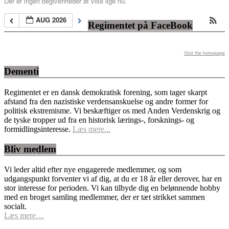
Der er ingen begivenheder at vise lige nu.
AUG 2026
Regimentet på FaceBook
Visit the homepage
Dementi
Regimentet er en dansk demokratisk forening, som tager skarpt
afstand fra den nazistiske verdensanskuelse og andre former for
politisk ekstremisme. Vi beskæftiger os med Anden Verdenskrig og
de tyske tropper ud fra en historisk lærings-, forsknings- og
formidlingsinteresse.
Læs mere...
Bliv medlem
Vi leder altid efter nye engagerede medlemmer, og som
udgangspunkt forventer vi af dig, at du er 18 år eller derover, har en
stor interesse for perioden. Vi kan tilbyde dig en belønnende hobby
med en broget samling medlemmer, der er tæt strikket sammen
socialt.
Læs mere…