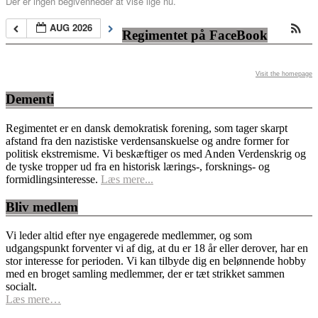
Der er ingen begivenheder at vise lige nu.
AUG 2026
Regimentet på FaceBook
Visit the homepage
Dementi
Regimentet er en dansk demokratisk forening, som tager skarpt
afstand fra den nazistiske verdensanskuelse og andre former for
politisk ekstremisme. Vi beskæftiger os med Anden Verdenskrig og
de tyske tropper ud fra en historisk lærings-, forsknings- og
formidlingsinteresse.
Læs mere...
Bliv medlem
Vi leder altid efter nye engagerede medlemmer, og som
udgangspunkt forventer vi af dig, at du er 18 år eller derover, har en
stor interesse for perioden. Vi kan tilbyde dig en belønnende hobby
med en broget samling medlemmer, der er tæt strikket sammen
socialt.
Læs mere…