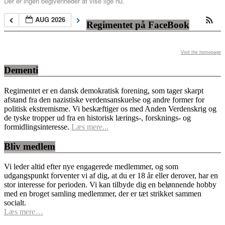
Der er ingen begivenheder at vise lige nu.
AUG 2026
Regimentet på FaceBook
Visit the homepage
Dementi
Regimentet er en dansk demokratisk forening, som tager skarpt
afstand fra den nazistiske verdensanskuelse og andre former for
politisk ekstremisme. Vi beskæftiger os med Anden Verdenskrig og
de tyske tropper ud fra en historisk lærings-, forsknings- og
formidlingsinteresse.
Læs mere...
Bliv medlem
Vi leder altid efter nye engagerede medlemmer, og som
udgangspunkt forventer vi af dig, at du er 18 år eller derover, har en
stor interesse for perioden. Vi kan tilbyde dig en belønnende hobby
med en broget samling medlemmer, der er tæt strikket sammen
socialt.
Læs mere…