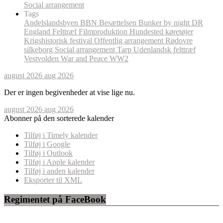
Social arrangement
Tags
Andelslandsbyen
BBN
Besættelsen
Bunker by night
DR
England
Felttræf
Filmproduktion
Hundested
køretøjer
Krigshistorisk festival
Offentlig arrangement
Rødovre
silkeborg
Social arrangement
Tarp
Udenlandsk felttræf
Vestvolden
War and Peace
WW2
august 2026
aug 2026
Der er ingen begivenheder at vise lige nu.
august 2026
aug 2026
Abonner på den sorterede kalender
Tilføj i Timely kalender
Tilføj i Google
Tilføj i Outlook
Tilføj i Apple kalender
Tilføj i anden kalender
Eksporter til XML
Regimentet på FaceBook