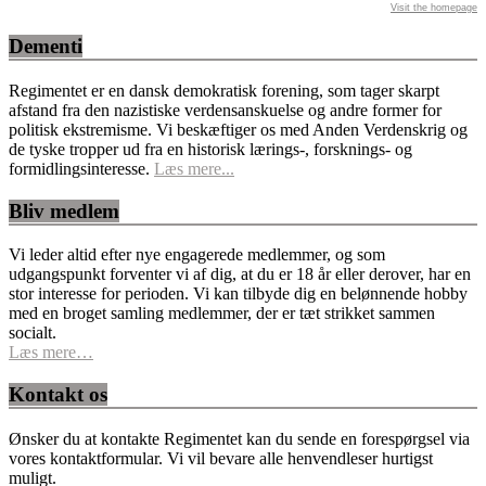
Visit the homepage
Dementi
Regimentet er en dansk demokratisk forening, som tager skarpt
afstand fra den nazistiske verdensanskuelse og andre former for
politisk ekstremisme. Vi beskæftiger os med Anden Verdenskrig og
de tyske tropper ud fra en historisk lærings-, forsknings- og
formidlingsinteresse.
Læs mere...
Bliv medlem
Vi leder altid efter nye engagerede medlemmer, og som
udgangspunkt forventer vi af dig, at du er 18 år eller derover, har en
stor interesse for perioden. Vi kan tilbyde dig en belønnende hobby
med en broget samling medlemmer, der er tæt strikket sammen
socialt.
Læs mere…
Kontakt os
Ønsker du at kontakte Regimentet kan du sende en forespørgsel via
vores kontaktformular. Vi vil bevare alle henvendleser hurtigst
muligt.