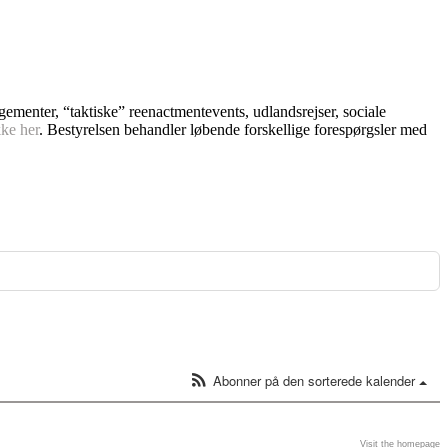
ngementer, “taktiske” reenactmentevents, udlandsrejser, sociale
kke her
. Bestyrelsen behandler løbende forskellige forespørgsler med
Abonner på den sorterede kalender
Visit the homepage