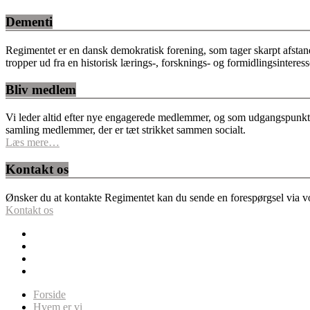
Dementi
Regimentet er en dansk demokratisk forening, som tager skarpt afstan
tropper ud fra en historisk lærings-, forsknings- og formidlingsinteres
Bliv medlem
Vi leder altid efter nye engagerede medlemmer, og som udgangspunkt fo
samling medlemmer, der er tæt strikket sammen socialt.
Læs mere…
Kontakt os
Ønsker du at kontakte Regimentet kan du sende en forespørgsel via vor
Kontakt os
Forside
Hvem er vi