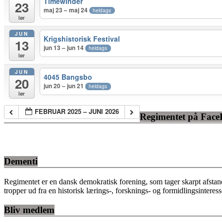
Timewinder
23
maj 23 – maj 24
heldags
lør
JUN
Krigshistorisk Festival
13
jun 13 – jun 14
heldags
lør
JUN
4045 Bangsbo
20
jun 20 – jun 21
heldags
lør
FEBRUAR 2025 – JUNI 2026
Regimentet på Fac
Dementi
Regimentet er en dansk demokratisk forening, som tager skarpt afstan
tropper ud fra en historisk lærings-, forsknings- og formidlingsinteres
Bliv medlem