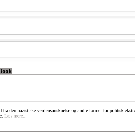
eBook
d fra den nazistiske verdensanskuelse og andre former for politisk ek
se.
Læs mere...