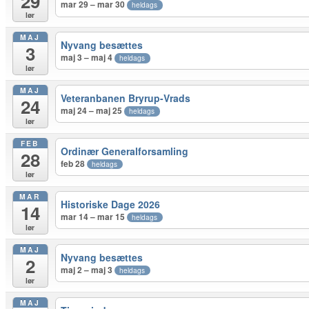
29
mar 29 – mar 30
heldags
lør
MAJ
Nyvang besættes
3
maj 3 – maj 4
heldags
lør
MAJ
Veteranbanen Bryrup-Vrads
24
maj 24 – maj 25
heldags
lør
FEB
Ordinær Generalforsamling
28
feb 28
heldags
lør
MAR
Historiske Dage 2026
14
mar 14 – mar 15
heldags
lør
MAJ
Nyvang besættes
2
maj 2 – maj 3
heldags
lør
MAJ