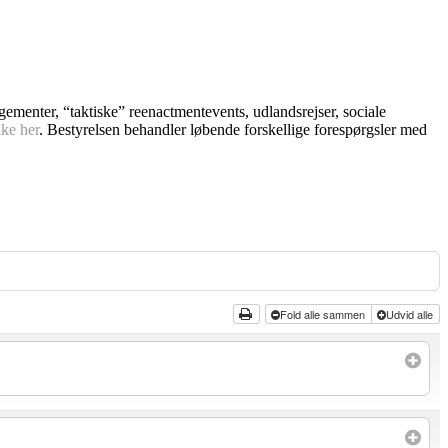
ngementer, “taktiske” reenactmentevents, udlandsrejser, sociale
kke her
. Bestyrelsen behandler løbende forskellige forespørgsler med
Fold alle sammen
Udvid alle