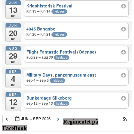
JUN
Krigshistorisk Festival
13
jun 13 – jun 14
heldags
lør
JUN
4045 Bangsbo
20
jun 20 – jun 21
heldags
lør
AUG
Flight Fantastic Festival (Odense)
29
aug 29 – aug 30
heldags
lør
SEP
Military Days, panzermuseum east
4
sep 4 – sep 6
heldags
fre
SEP
Bunkerdage Silkeborg
12
sep 12 – sep 13
heldags
lør
JUN – SEP 2026
Regimentet på
FaceBook