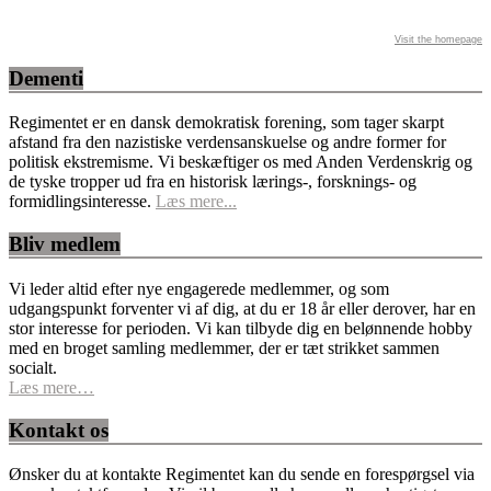
Visit the homepage
Dementi
Regimentet er en dansk demokratisk forening, som tager skarpt
afstand fra den nazistiske verdensanskuelse og andre former for
politisk ekstremisme. Vi beskæftiger os med Anden Verdenskrig og
de tyske tropper ud fra en historisk lærings-, forsknings- og
formidlingsinteresse.
Læs mere...
Bliv medlem
Vi leder altid efter nye engagerede medlemmer, og som
udgangspunkt forventer vi af dig, at du er 18 år eller derover, har en
stor interesse for perioden. Vi kan tilbyde dig en belønnende hobby
med en broget samling medlemmer, der er tæt strikket sammen
socialt.
Læs mere…
Kontakt os
Ønsker du at kontakte Regimentet kan du sende en forespørgsel via