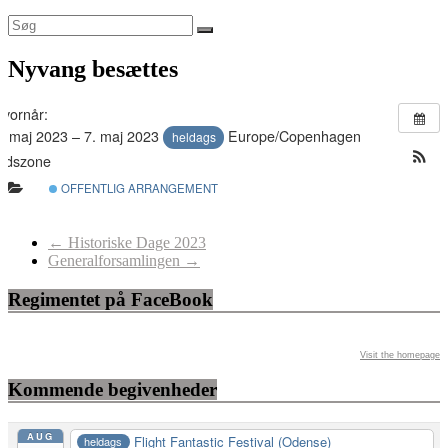
Nyvang besættes
vornår:
. maj 2023 – 7. maj 2023
Europe/Copenhagen
heldags
Tidszone
OFFENTLIG ARRANGEMENT
←
Historiske Dage 2023
Generalforsamlingen
→
Regimentet på FaceBook
Visit the homepage
Kommende begivenheder
AUG
Flight Fantastic Festival (Odense)
heldags