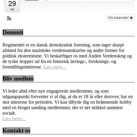
29
lør
Vis kalender
Dementi
Regimentet er en dansk demokratisk forening, som tager skarpt
afstand fra den nazistiske verdensanskuelse og andre former for
politisk ekstremisme. Vi beskæftiger os med Anden Verdenskrig og
de tyske tropper ud fra en historisk lærings-, forsknings- og
formidlingsinteresse.
Læs mere...
Bliv medlem
Vi leder altid efter nye engagerede medlemmer, og som
udgangspunkt forventer vi af dig, at du er 18 år eller derover, har en
stor interesse for perioden. Vi kan tilbyde dig en belønnende hobby
med en broget samling medlemmer, der er tæt strikket sammen
socialt.
Læs mere…
Kontakt os